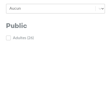
Jour
Jour
Public
Public
Adultes
(26)