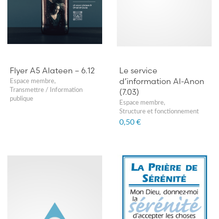
Flyer A5 Alateen – 6.12
Le service
d’information Al-Anon
Espace membre
,
(7.03)
Transmettre / Information
publique
Espace membre
,
Structure et fonctionnement
0,50 €