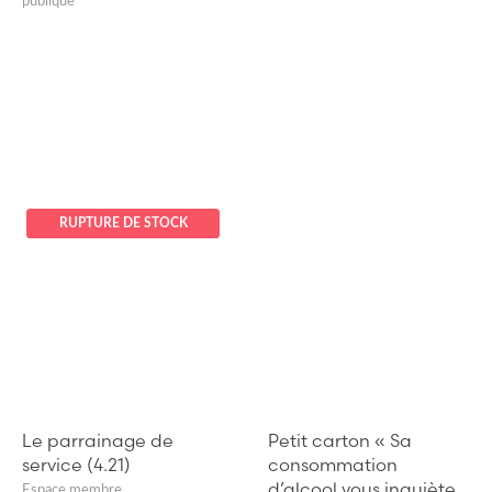
publique
RUPTURE DE STOCK
Le parrainage de
Petit carton « Sa
service (4.21)
consommation
d’alcool vous inquiète
Espace membre
,