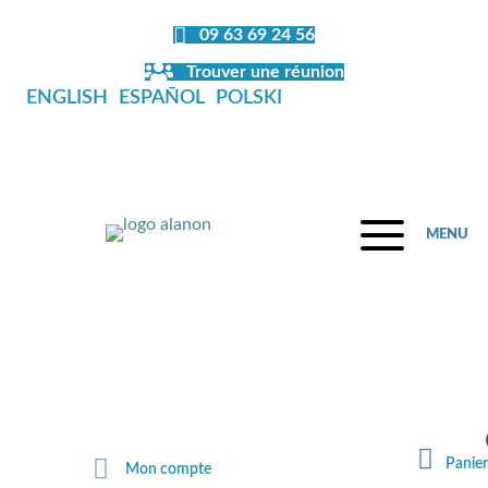
09 63 69 24 56
Trouver une réunion
ENGLISH
ESPAÑOL
POLSKI
MENU
Fermeture de la librairie en juillet et
en août
Panier
Mon compte