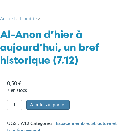
Accueil
>
Librairie
>
Al-Anon d’hier à
aujourd’hui, un bref
historique (7.12)
0,50
€
7 en stock
quantité
Ajouter au panier
de
Al-
UGS :
7.12
Catégories :
Espace membre
,
Structure et
Anon
fonctionnement