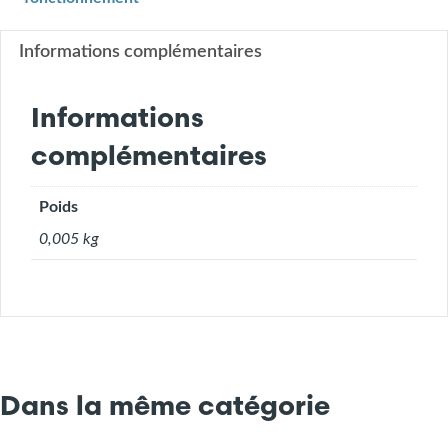
d'hier
à
aujourd'hui,
Informations complémentaires
un
bref
Informations
historique
(7.12)
complémentaires
Poids
0,005 kg
Dans la même catégorie