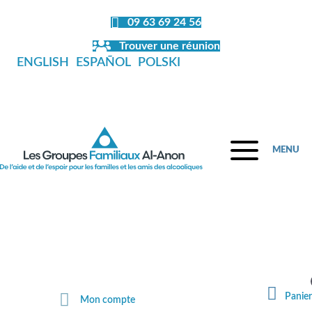
09 63 69 24 56
Trouver une réunion
ENGLISH
ESPAÑOL
POLSKI
MENU
Fermeture de la librairie en juillet et
en août
Panier
Mon compte