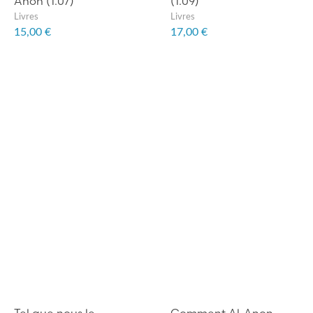
Anon (1.07)
(1.09)
Livres
Livres
15,00 €
17,00 €
Tel que nous le
Comment Al-Anon