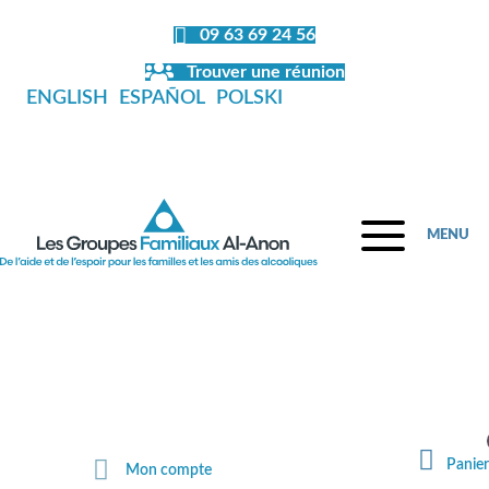
09 63 69 24 56
Trouver une réunion
ENGLISH
ESPAÑOL
POLSKI
MENU
Fermeture de la librairie en juillet et
en août
Panier
Mon compte