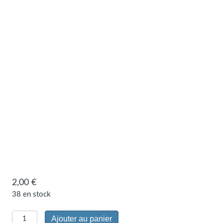
2,00
€
38 en stock
quantité
Ajouter au panier