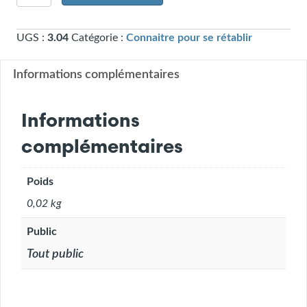
de
L'alcoolisme
UGS :
3.04
Catégorie :
Connaitre pour se rétablir
un
mal
familial
Informations complémentaires
(3.04)
Informations
complémentaires
Poids
0,02 kg
Public
Tout public