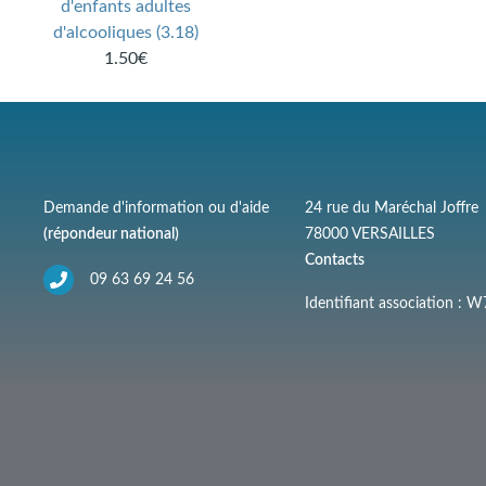
d'enfants adultes
d'alcooliques (3.18)
1.50€
Demande d'information ou d'aide
24 rue du Maréchal Joffre
(répondeur national)
78000 VERSAILLES
Contacts
09 63 69 24 56
Identifiant association :