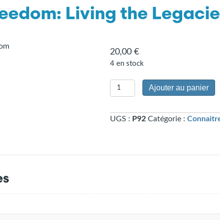
eedom: Living the Legacie
20,00
€
4 en stock
quantité
Ajouter au panier
de
Reaching
UGS :
P92
Catégorie :
Connaitre
for
Personal
Freedom:
Living
the
es
Legacies
(P-
92)