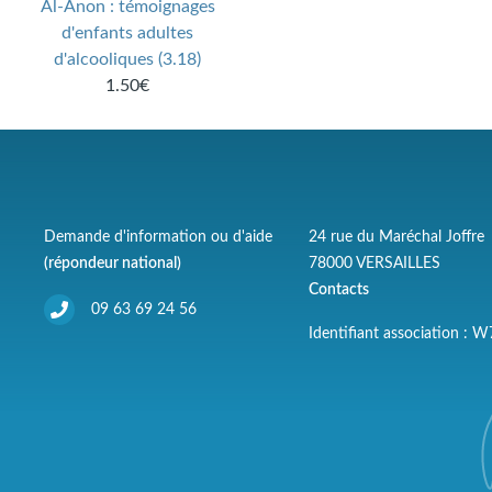
Al-Anon : témoignages
d'enfants adultes
d'alcooliques (3.18)
1.50€
Demande d'information ou d'aide
24 rue du Maréchal Joffre
(répondeur national)
78000 VERSAILLES
Contacts
09 63 69 24 56
Identifiant association :