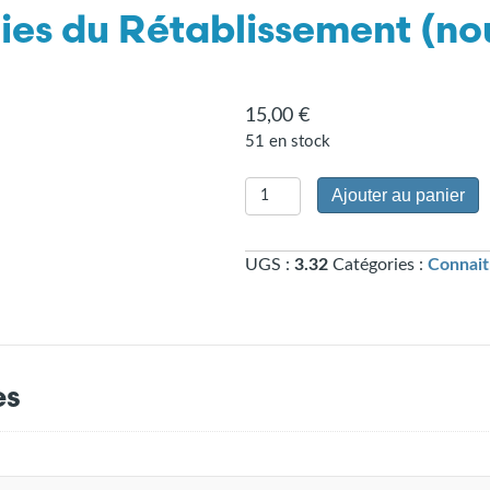
Voies du Rétablissement (no
15,00
€
51 en stock
quantité
Ajouter au panier
de
Cahier
UGS :
3.32
Catégories :
Connaitr
d'exercice
:
les
Voies
du
es
Rétablissement
(nouveau)
(3.32)