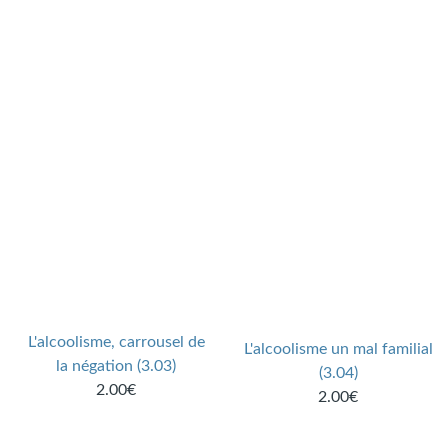
L'alcoolisme, carrousel de
L'alcoolisme un mal familial
la négation (3.03)
(3.04)
2.00€
2.00€