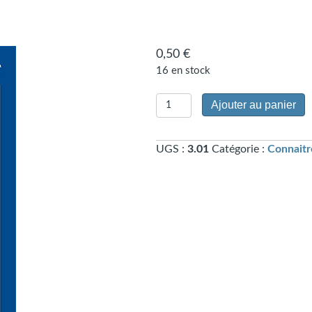
0,50
€
16 en stock
quantité
Ajouter au panier
de
Le
UGS :
3.01
Catégorie :
Connaitre
détachement
(3.01)