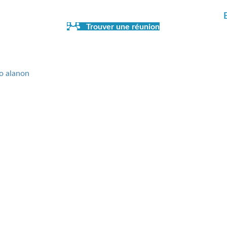
Trouver une réunion
eture de la librairie en juillet et en