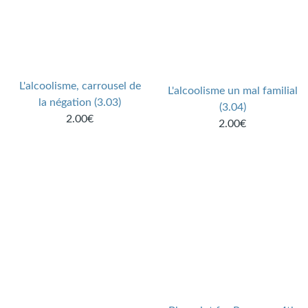
L'alcoolisme, carrousel de
L'alcoolisme un mal familial
la négation (3.03)
(3.04)
2.00€
2.00€