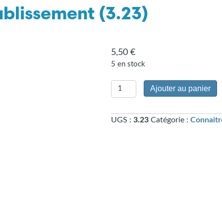
ablissement (3.23)
5,50
€
5 en stock
quantité
Ajouter au panier
de
Un
UGS :
3.23
Catégorie :
Connaitre
passeport
pour
le
rétablissement
(3.23)