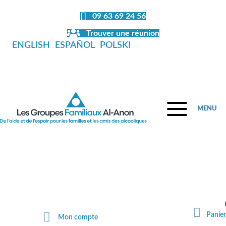
09 63 69 24 56
Trouver une réunion
ENGLISH
ESPAÑOL
POLSKI
MENU
Fermeture de la librairie en juillet et
en août
Panier
Mon compte