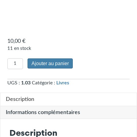
10,00
€
11 en stock
quantité
Ajouter au panier
de
Les
UGS :
1.03
Catégorie :
Livres
groupes
familiaux
Al-
Description
Anon
Informations complémentaires
(1.03)
Description