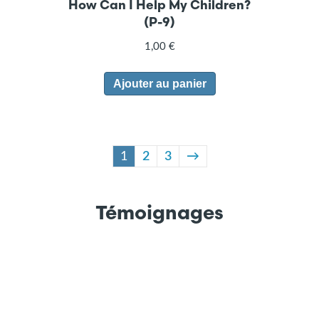
How Can I Help My Children?
(P-9)
1,00
€
Ajouter au panier
1
2
3
→
Témoignages