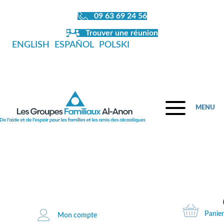
09 63 69 24 56
Trouver une réunion
ENGLISH
ESPAÑOL
POLSKI
MENU
Fermeture de la librairie en juillet et
en août
Panier
Mon compte