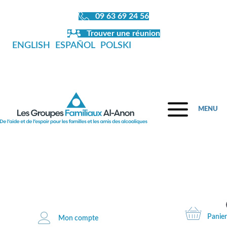
09 63 69 24 56
Trouver une réunion
ENGLISH
ESPAÑOL
POLSKI
MENU
Fermeture de la librairie en juillet et
en août
Panier
Mon compte