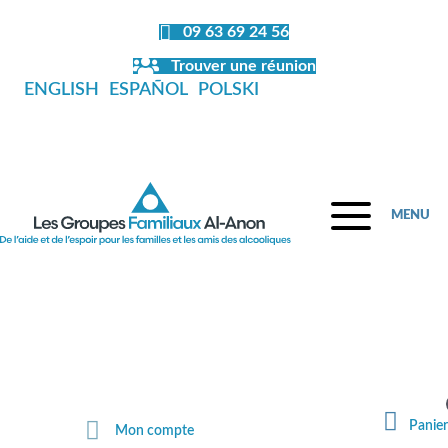
09 63 69 24 56
Trouver une réunion
ENGLISH
ESPAÑOL
POLSKI
MENU
Fermeture de la librairie en juillet et
en août
Panier
Mon compte