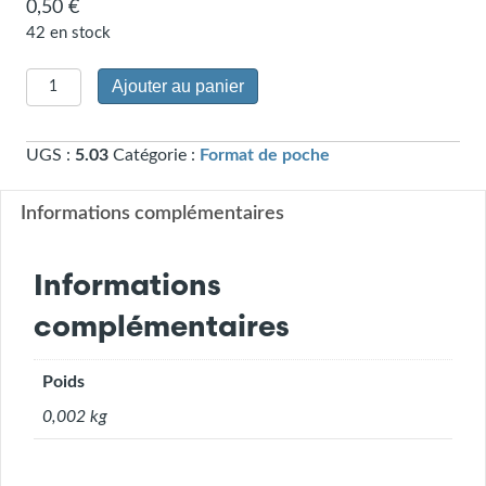
0,50
€
42 en stock
quantité
Ajouter au panier
de
Signet
UGS :
5.03
Catégorie :
Format de poche
"Aujourd'hui
seulement"
(5.03)
Informations complémentaires
Informations
complémentaires
Poids
0,002 kg