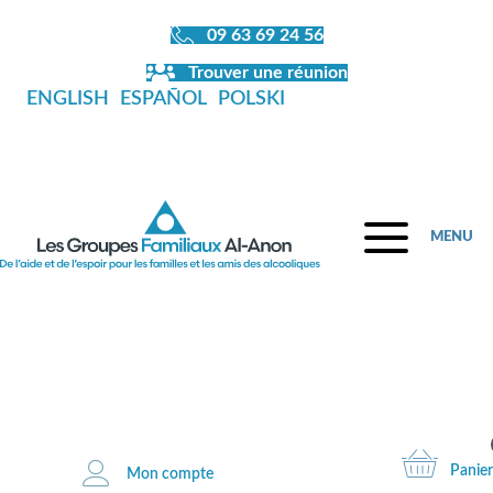
09 63 69 24 56
Trouver une réunion
ENGLISH
ESPAÑOL
POLSKI
MENU
Fermeture de la librairie en juillet et
en août
Panier
Mon compte