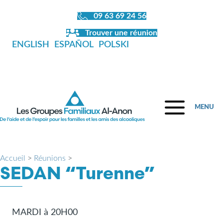
09 63 69 24 56
Trouver une réunion
ENGLISH
ESPAÑOL
POLSKI
MENU
Accueil
>
Réunions
>
SEDAN “Turenne”
MARDI à 20H00